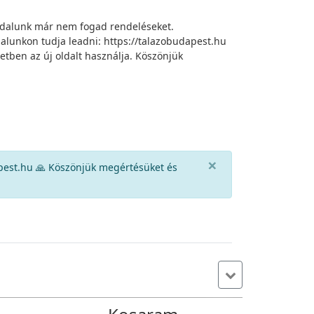
oldalunk már nem fogad rendeléseket.
oldalunkon tudja leadni: https://talazobudapest.hu
tben az új oldalt használja. Köszönjük
×
st.hu 🙏 Köszönjük megértésüket és