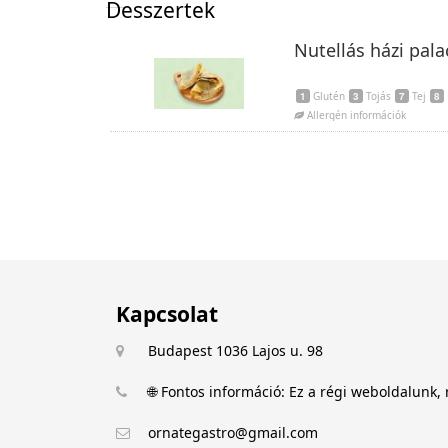
Desszertek
Nutellás házi pala
1
Glutén
3
Tojás
7
Tej
8
Allergén információk
Kapcsolat
Budapest 1036 Lajos u. 98
🌐 Fontos információ: Ez a régi weboldalunk, 
ornategastro@gmail.com