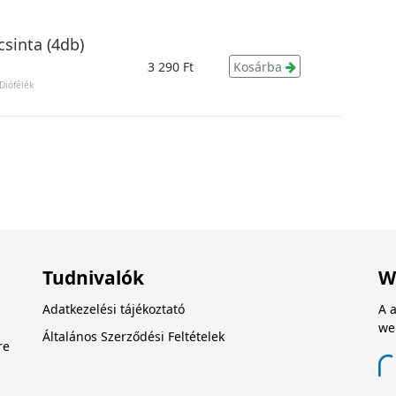
csinta (4db)
3 290 Ft
Kosárba
Diófélék
Tudnivalók
W
Adatkezelési tájékoztató
A 
we
Általános Szerződési Feltételek
re