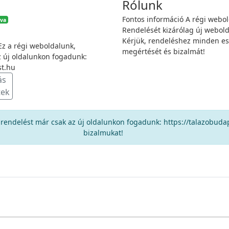
Rólunk
Fontos információ A régi web
tva
Rendelését kizárólag új web
Kérjük, rendeléshez minden ese
 Ez a régi weboldalunk,
megértését és bizalmát!
z új oldalunkon fogadunk:
st.hu
ás
tek
, rendelést már csak az új oldalunkon fogadunk: https://talazobudape
bizalmukat!