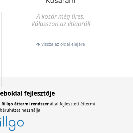
Kosaram
A kosár még üres.
Válasszon az étlapról!
Vissza az oldal elejére
eboldal fejlesztője
a
Rillgo éttermi rendszer
által fejlesztett éttermi
báruházat használja.